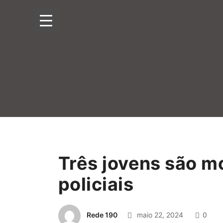
Três jovens são mo
policiais
Rede 190
maio 22, 2024
0