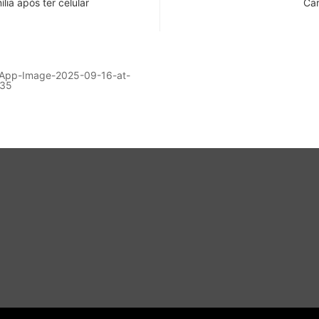
ia após ter celular
Car