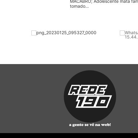
MACABRO; Adolescente mata famíl
tomado…